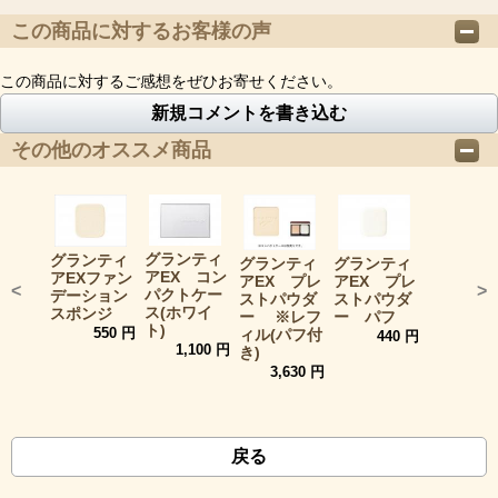
この商品に対するお客様の声
この商品に対するご感想をぜひお寄せください。
新規コメントを書き込む
その他のオススメ商品
グランティ
グランティ
グランティ
グランティ
アEX コン
アEXファン
アEX プレ
アEX プレ
<
>
パクトケー
デーション
ストパウダ
ストパウダ
ス(ホワイ
スポンジ
ー ※レフ
ー パフ
ト)
550 円
ィル(パフ付
440 円
1,100 円
き)
3,630 円
戻る